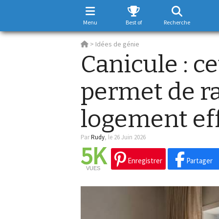
Menu
Best of
Recherche
>
Idées de génie
Canicule : c
permet de ra
logement ef
Par
Rudy
,
le 26 Juin 2026
5K
Enregistrer
Partager
VUES