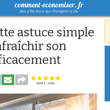
comment-economiser. fr
des p'tits trucs qui changent la vie
ette astuce simple
fraîchir son
ficacement
Noté
5
-
votes