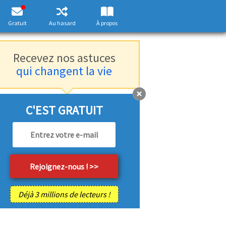
Gratuit
Au hasard
À propos
Recevez nos astuces
qui changent la vie
C'EST GRATUIT
Déjà 3 millions de lecteurs !