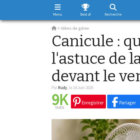
Menu
Best of
Recherche
>
Idées de génie
Canicule : q
l'astuce de l
devant le ven
Par
Rudy
,
le 24 Juin 2026
9K
Enregistrer
Partager
VUES