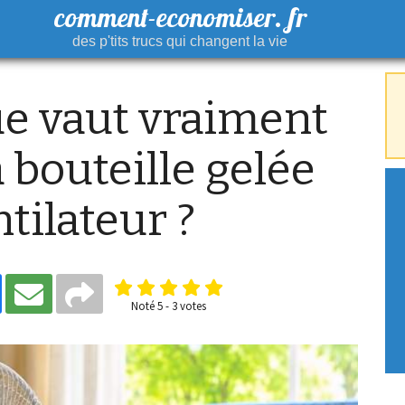
comment-economiser. fr
des p'tits trucs qui changent la vie
ue vaut vraiment
a bouteille gelée
tilateur ?
Noté
5
-
3
votes