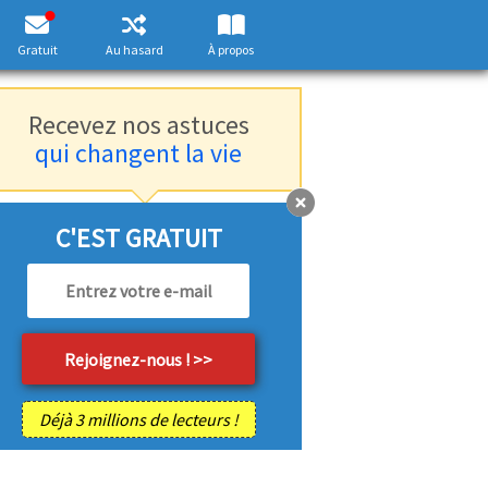
Gratuit
Au hasard
À propos
Recevez nos astuces
qui changent la vie
C'EST GRATUIT
Déjà 3 millions de lecteurs !