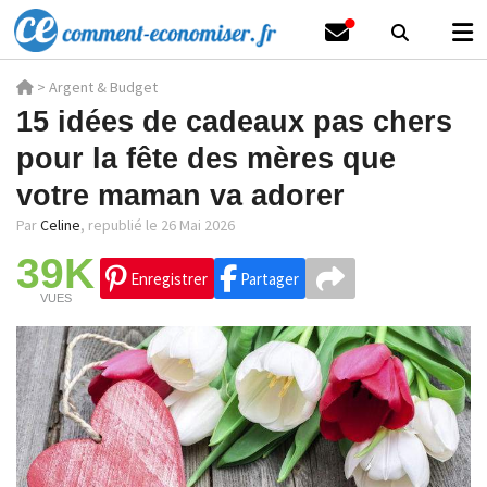
>
Argent & Budget
15 idées de cadeaux pas chers
pour la fête des mères que
votre maman va adorer
Par
Celine
,
republié le 26 Mai 2026
39K
Enregistrer
Partager
VUES