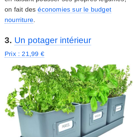
on fait des
économies sur le budget
nourriture
.
3.
Un potager intérieur
Prix : 21,99 €