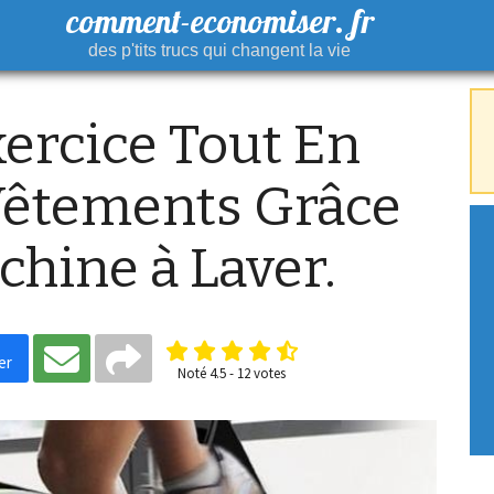
comment-economiser. fr
des p'tits trucs qui changent la vie
xercice Tout En
Vêtements Grâce
chine à Laver.
er
Noté
4.5
-
12
votes