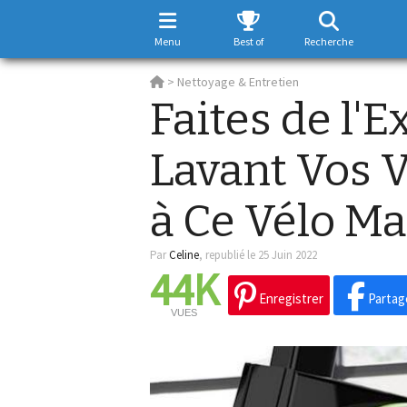
Menu
Best of
Recherche
>
Nettoyage & Entretien
Faites de l'E
Lavant Vos 
à Ce Vélo Ma
Par
Celine
,
republié le 25 Juin 2022
44K
Enregistrer
Partag
VUES