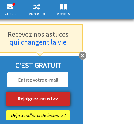
Gratuit
Au hasard
À propos
Recevez nos astuces
qui changent la vie
C'EST GRATUIT
Déjà 3 millions de lecteurs !