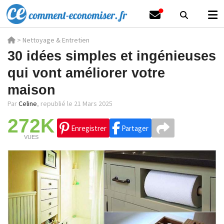
>
Nettoyage & Entretien
30 idées simples et ingénieuses
qui vont améliorer votre
maison
Par
Celine
,
republié le 21 Mars 2025
272K
Enregistrer
Partager
VUES