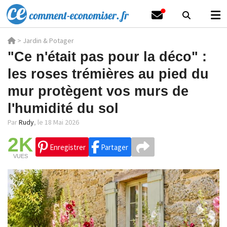
>
Jardin & Potager
"Ce n'était pas pour la déco" :
les roses trémières au pied du
mur protègent vos murs de
l'humidité du sol
Par
Rudy
,
le 18 Mai 2026
2K
Enregistrer
Partager
VUES