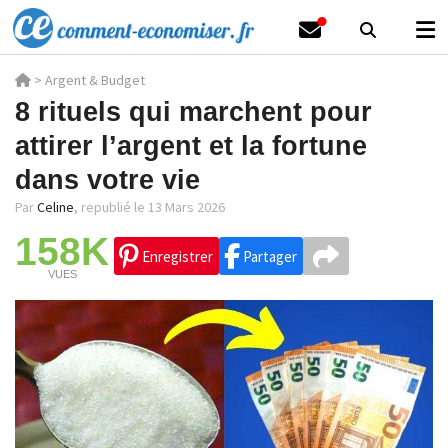
>
Argent & Budget
8 rituels qui marchent pour
attirer l’argent et la fortune
dans votre vie
Par
Celine
,
republié le 13 Mars 2026
158K
Enregistrer
Partager
VUES