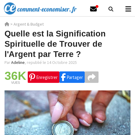
>
Argent & Budget
Quelle est la Signification
Spirituelle de Trouver de
l'Argent par Terre ?
Par
Adeline
,
republié le 14 Octobre 2025
36K
Enregistrer
Partager
VUES