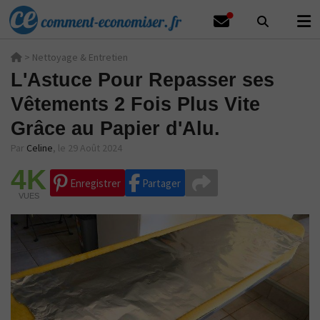
>
Nettoyage & Entretien
L'Astuce Pour Repasser ses
Vêtements 2 Fois Plus Vite
Grâce au Papier d'Alu.
Par
Celine
,
le 29 Août 2024
4K
Enregistrer
Partager
VUES