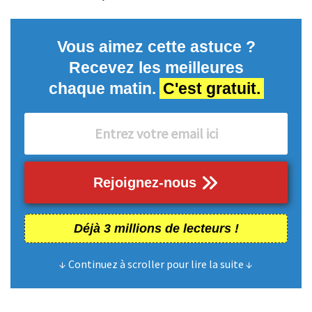
Vous aimez cette astuce ?
Recevez les meilleures
chaque matin.
C'est gratuit.
Rejoignez-nous
Déjà 3 millions de lecteurs !
↓ Continuez à scroller pour lire la suite ↓