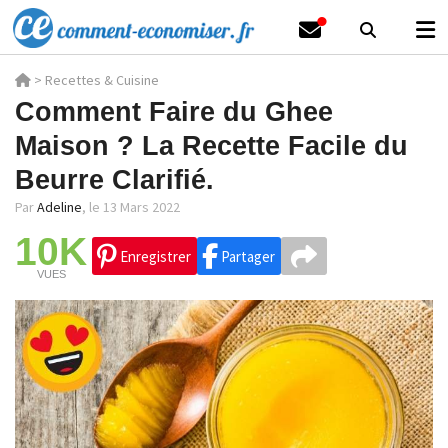
>
Recettes & Cuisine
Comment Faire du Ghee
Maison ? La Recette Facile du
Beurre Clarifié.
Par
Adeline
,
le 13 Mars 2022
10K
Enregistrer
Partager
VUES