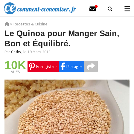
>
Recettes & Cuisine
Le Quinoa pour Manger Sain,
Bon et Équilibré.
Par
Cathy
,
le 19 Mars 2013
10K
Enregistrer
Partager
VUES