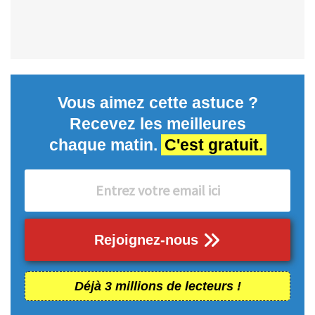
Vous aimez cette astuce ?
Recevez les meilleures
chaque matin.
C'est gratuit.
Rejoignez-nous
Déjà 3 millions de lecteurs !