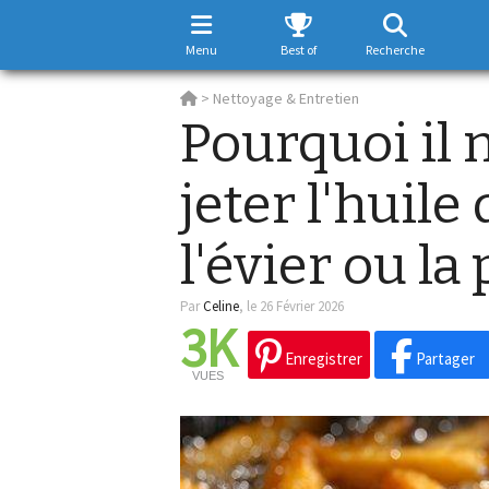
Menu
Best of
Recherche
>
Nettoyage & Entretien
Pourquoi il 
jeter l'huile
l'évier ou la
Par
Celine
,
le 26 Février 2026
3K
Enregistrer
Partager
VUES