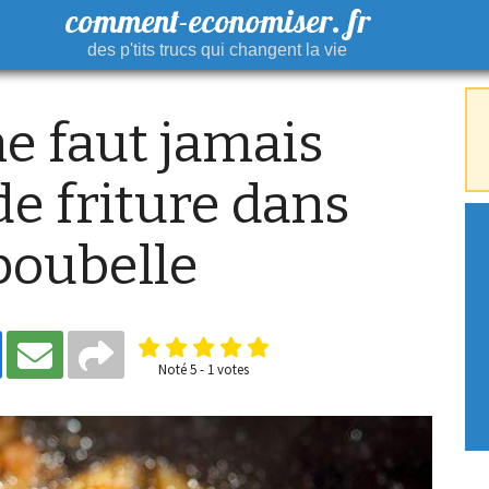
comment-economiser. fr
des p'tits trucs qui changent la vie
ne faut jamais
 de friture dans
 poubelle
Noté
5
-
1
votes