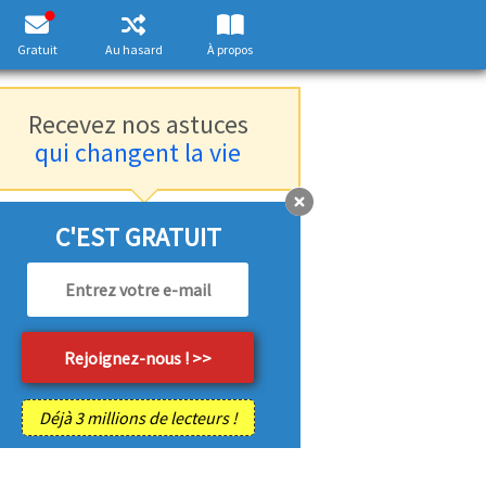
Gratuit
Au hasard
À propos
Recevez nos astuces
qui changent la vie
C'EST GRATUIT
Déjà 3 millions de lecteurs !