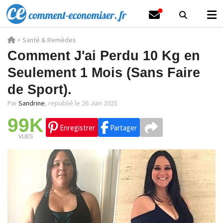
>
Santé & Remèdes
Comment J'ai Perdu 10 Kg en
Seulement 1 Mois (Sans Faire
de Sport).
Par
Sandrine
,
republié le 26 Juin 2025
99K
Enregistrer
Partager
VUES