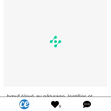
- bœuf élevé au pâturage, lentilles et
mélange de légumes.
9