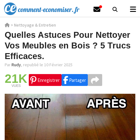
>
Nettoyage & Entretien
Quelles Astuces Pour Nettoyer
Vos Meubles en Bois ? 5 Trucs
Efficaces.
Par
Rudy
,
republié le 10 Février 2025
21K
Enregistrer
Partager
VUES