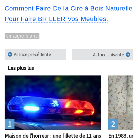
Comment Faire De la Cire à Bois Naturelle
Pour Faire BRILLER Vos Meubles.
vinaigre blanc
Astuce précédente
Astuce suivante
Les plus lus
1
2
Maison de l'horreur : une fillette de 11 ans
En 1983, un 