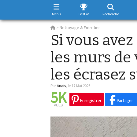
Menu
Best of
Recherche
>
Nettoyage & Entretien
Si vous avez
les murs de 
les écrasez 
Par
Anais
,
le 17 Mai 2026
5K
Enregistrer
Partager
VUES