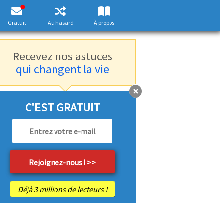
Gratuit
Au hasard
À propos
Recevez nos astuces
qui changent la vie
C'EST GRATUIT
Déjà 3 millions de lecteurs !