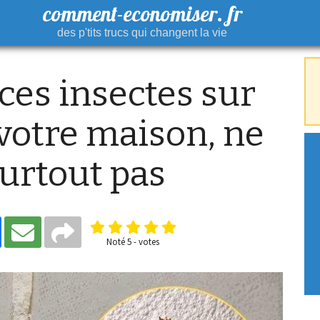
comment-economiser. fr
des p'tits trucs qui changent la vie
 ces insectes sur
votre maison, ne
surtout pas
Noté
5
-
votes