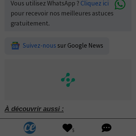
Vous utilisez WhatsApp ?
Cliquez ici
pour recevoir nos meilleures astuces
gratuitement.
Suivez-nous
sur Google News
À découvrir aussi :
Lessive Maison au Savon de Marseille :
5
Ma Meilleure Recette Facile et Rapide.