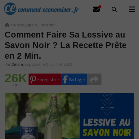
>
Nettoyage & Entretien
Comment Faire Sa Lessive au
Savon Noir ? La Recette Prête
en 2 Min.
Par
Celine
,
republié le 07 Juillet 2023
26K
Enregistrer
Partager
VUES