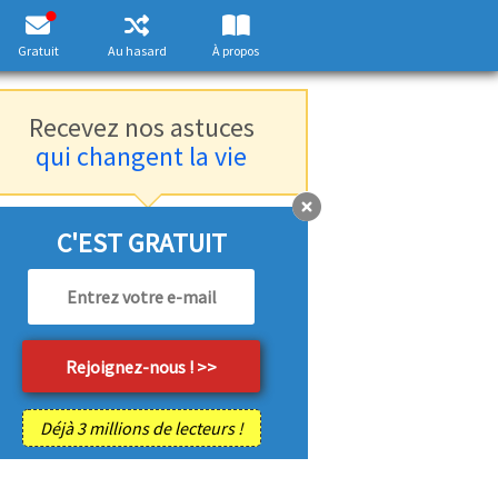
Gratuit
Au hasard
À propos
Recevez nos astuces
qui changent la vie
C'EST GRATUIT
Déjà 3 millions de lecteurs !