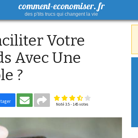
comment-economiser. fr
des p'tits trucs qui changent la vie
iliter Votre
ids Avec Une
le ?
tager
Noté
3.5
-
145
votes