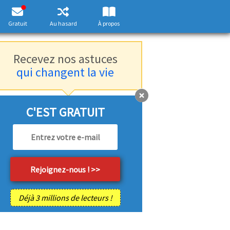
Gratuit
Au hasard
À propos
Recevez nos astuces
qui changent la vie
C'EST GRATUIT
Déjà 3 millions de lecteurs !