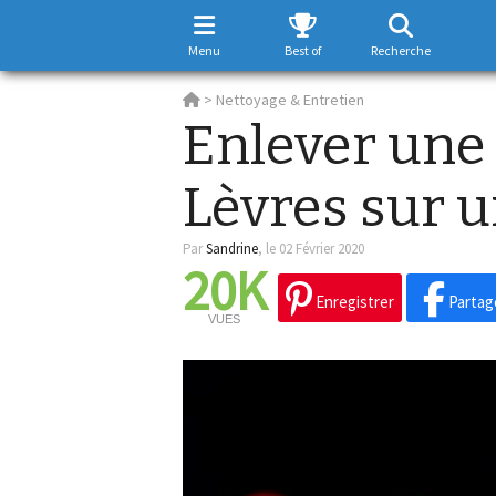
Menu
Best of
Recherche
>
Nettoyage & Entretien
Enlever une
Lèvres sur 
Par
Sandrine
,
le 02 Février 2020
20K
Enregistrer
Partag
VUES