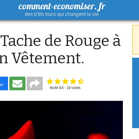
comment-economiser. fr
des p'tits trucs qui changent la vie
 Tache de Rouge à
un Vêtement.
er
Noté
4.5
-
10
votes