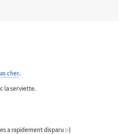
as cher
.
 la serviette.
res a rapidement disparu :-)