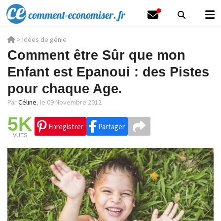
>
Idées de génie
Comment être Sûr que mon
Enfant est Epanoui : des Pistes
pour chaque Age.
Par
Céline
,
le 09 Novembre 2012
5K
Enregistrer
Partager
VUES