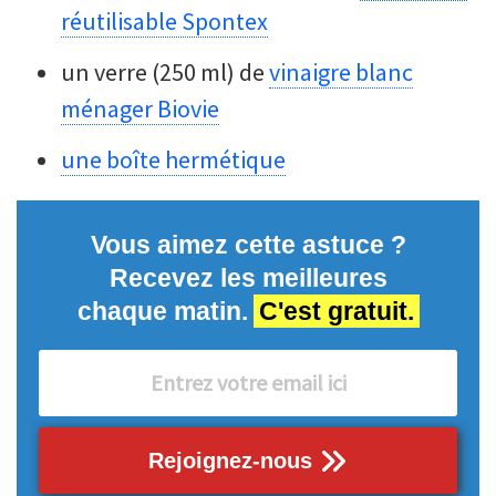
réutilisable Spontex
un verre (250 ml) de
vinaigre blanc
ménager Biovie
une boîte hermétique
Vous aimez cette astuce ?
Recevez les meilleures
chaque matin.
C'est gratuit.
Rejoignez-nous