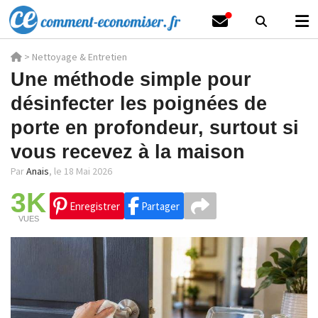
>
Nettoyage & Entretien
Une méthode simple pour
désinfecter les poignées de
porte en profondeur, surtout si
vous recevez à la maison
Par
Anais
,
le 18 Mai 2026
3K
Enregistrer
Partager
VUES