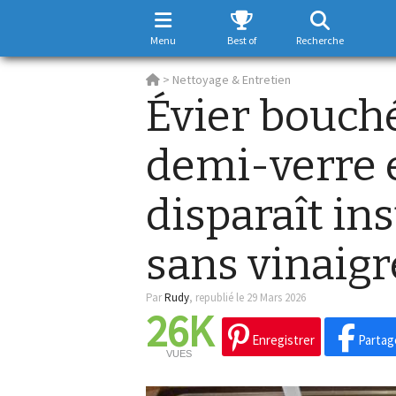
Menu
Best of
Recherche
>
Nettoyage & Entretien
Évier bouché
demi-verre 
disparaît i
sans vinaigr
Par
Rudy
,
republié le 29 Mars 2026
26K
Enregistrer
Partag
VUES