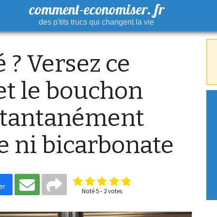
comment-economiser. fr
des p'tits trucs qui changent la vie
 ? Versez ce
et le bouchon
nstantanément
e ni bicarbonate
er
Noté
5
-
2
votes