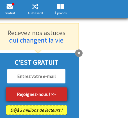
Gratuit
Au hasard
À propos
Recevez nos astuces
qui changent la vie
C'EST GRATUIT
Déjà 3 millions de lecteurs !