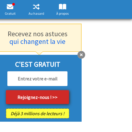
Gratuit
Au hasard
À propos
Recevez nos astuces
qui changent la vie
C'EST GRATUIT
Déjà 3 millions de lecteurs !