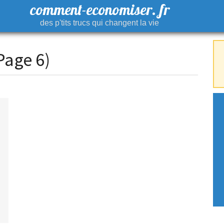
comment-economiser. fr
des p'tits trucs qui changent la vie
Page 6)