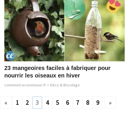
23 mangeoires faciles à fabriquer pour
nourrir les oiseaux en hiver
comment-economiser.fr
>
Déco & Bricolage
«
1
2
3
4
5
6
7
8
9
»