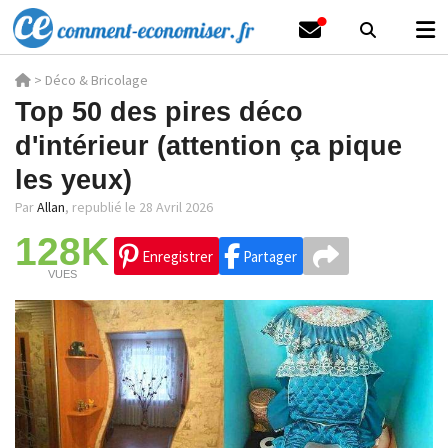
>
Déco & Bricolage
Top 50 des pires déco
d'intérieur (attention ça pique
les yeux)
Par
Allan
,
republié le 28 Avril 2026
128K
Enregistrer
Partager
VUES