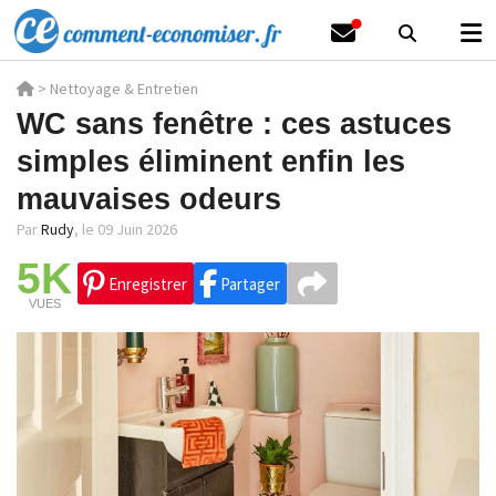
>
Nettoyage & Entretien
WC sans fenêtre : ces astuces
simples éliminent enfin les
mauvaises odeurs
Par
Rudy
,
le 09 Juin 2026
5K
Enregistrer
Partager
VUES