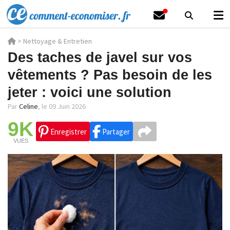
>
Nettoyage & Entretien
Des taches de javel sur vos
vêtements ? Pas besoin de les
jeter : voici une solution
Par
Celine
,
le 09 Juin 2026
9K
Enregistrer
Partager
VUES