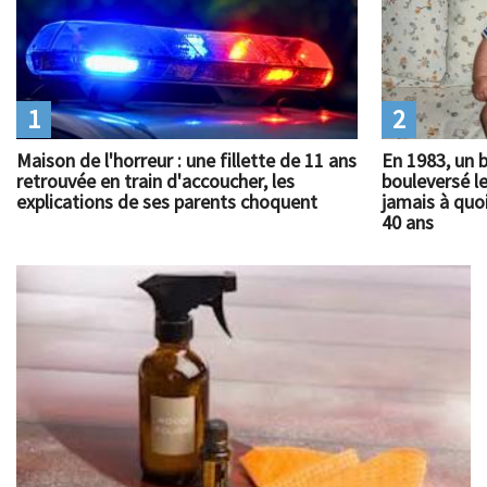
1
2
Maison de l'horreur : une fillette de 11 ans
En 1983, un 
retrouvée en train d'accoucher, les
bouleversé l
explications de ses parents choquent
jamais à quoi
40 ans