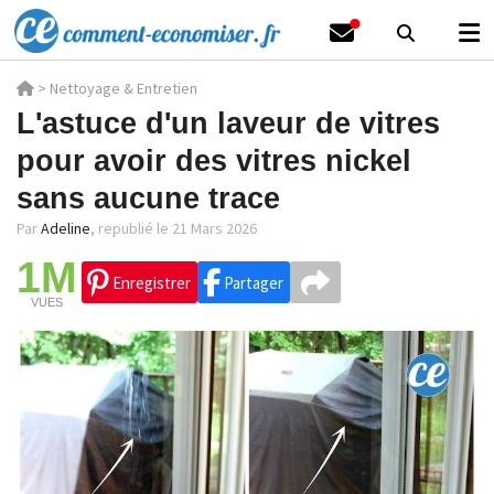
>
Nettoyage & Entretien
L'astuce d'un laveur de vitres
pour avoir des vitres nickel
sans aucune trace
Par
Adeline
,
republié le 21 Mars 2026
1M
Enregistrer
Partager
VUES