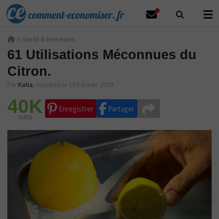
>
Santé & Remèdes
61 Utilisations Méconnues du
Citron.
Par
Katia
,
republié le 10 Février 2024
40K
Enregistrer
Partager
VUES