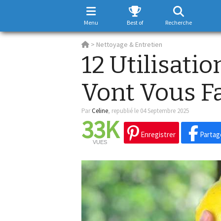
Menu
Best of
Recherche
>
Nettoyage & Entretien
12 Utilisati
Vont Vous Fac
Par
Celine
,
republié le 04 Septembre 2025
33K
Enregistrer
Partag
VUES