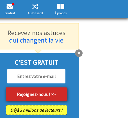
Gratuit
Au hasard
À propos
Recevez nos astuces
qui changent la vie
C'EST GRATUIT
Déjà 3 millions de lecteurs !