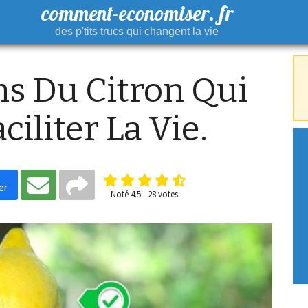
comment-economiser. fr
des p'tits trucs qui changent la vie
ons Du Citron Qui
iliter La Vie.
er
Noté
4.5
-
28
votes