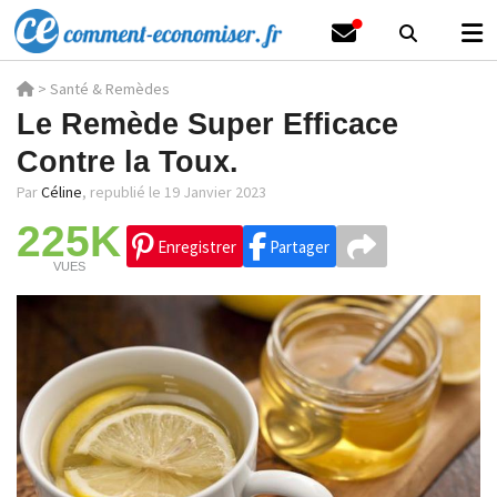
>
Santé & Remèdes
Le Remède Super Efficace
Contre la Toux.
Par
Céline
,
republié le 19 Janvier 2023
225K
Enregistrer
Partager
VUES