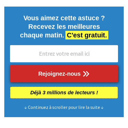
Vous aimez cette astuce ?
Recevez les meilleures
chaque matin.
C'est gratuit.
Rejoignez-nous
Déjà 3 millions de lecteurs !
↓ Continuez à scroller pour lire la suite ↓