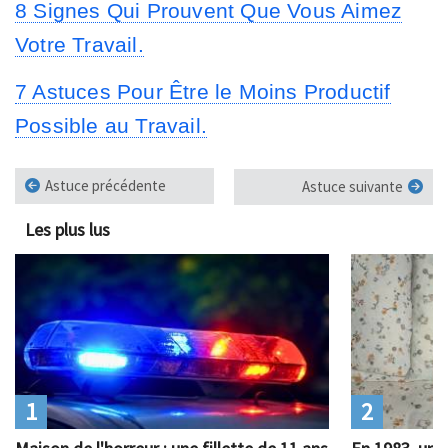
8 Signes Qui Prouvent Que Vous Aimez
Votre Travail.
7 Astuces Pour Être le Moins Productif
Possible au Travail.
Astuce précédente
Astuce suivante
Les plus lus
1
2