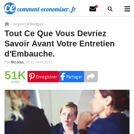
>
Argent & Budget
Tout Ce Que Vous Devriez
Savoir Avant Votre Entretien
d'Embauche.
Par
Nicolas
,
le 21 Avril 2021
51K
Enregistrer
Partager
VUES