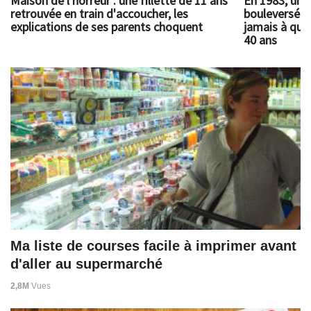
Maison de l'horreur : une fillette de 11 ans
En 1983, un 
retrouvée en train d'accoucher, les
bouleversé l
explications de ses parents choquent
jamais à quoi
40 ans
Ma liste de courses facile à imprimer avant
d'aller au supermarché
2,8M
Vues