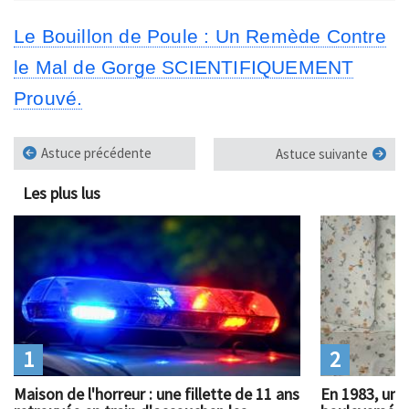
Le Bouillon de Poule : Un Remède Contre
le Mal de Gorge SCIENTIFIQUEMENT
Prouvé.
Astuce précédente
Astuce suivante
Les plus lus
1
2
Maison de l'horreur : une fillette de 11 ans
En 1983, un 