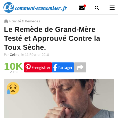
>
Santé & Remèdes
Le Remède de Grand-Mère
Testé et Approuvé Contre la
Toux Sèche.
Par
Celine
,
le 11 Février 2018
10K
Enregistrer
Partager
VUES