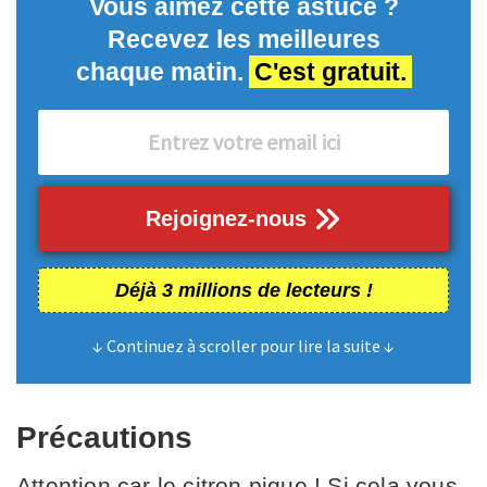
Vous aimez cette astuce ?
Recevez les meilleures
chaque matin.
C'est gratuit.
Rejoignez-nous
Déjà 3 millions de lecteurs !
↓ Continuez à scroller pour lire la suite ↓
Précautions
Attention car le citron pique ! Si cela vous