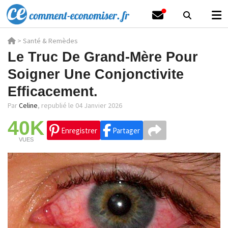
>
Santé & Remèdes
Le Truc De Grand-Mère Pour
Soigner Une Conjonctivite
Efficacement.
Par
Celine
,
republié le 04 Janvier 2026
40K
Enregistrer
Partager
VUES