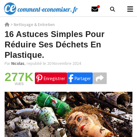
>
Nettoyage & Entretien
16 Astuces Simples Pour
Réduire Ses Déchets En
Plastique.
Par
Nicolas
,
republié le 20 Novembre 2024
277K
Enregistrer
Partager
VUES