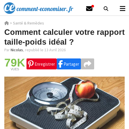
>
Santé & Remèdes
Comment calculer votre rapport
taille-poids idéal ?
Par
Nicolas
,
republié le 13 Avril 2026
79K
Enregistrer
Partager
VUES