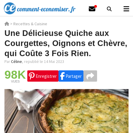
>
Recettes & Cuisine
Une Délicieuse Quiche aux
Courgettes, Oignons et Chèvre,
qui Coûte 3 Fois Rien.
Par
Céline
,
republié le 14 Mai 2023
98K
Enregistrer
Partager
VUES