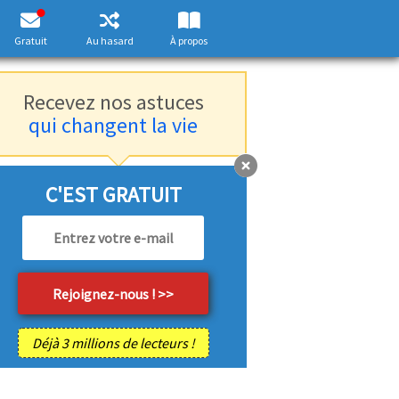
Gratuit
Au hasard
À propos
Recevez nos astuces
qui changent la vie
C'EST GRATUIT
Déjà 3 millions de lecteurs !