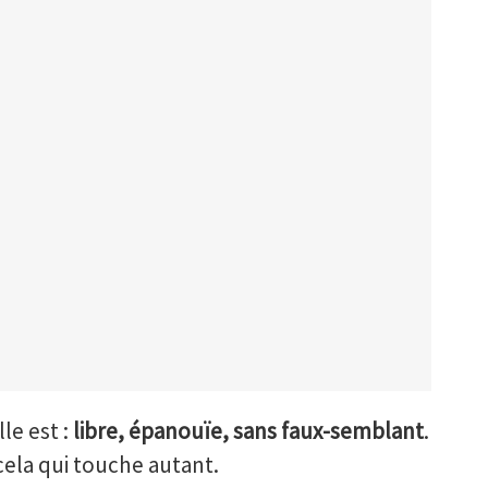
lle est :
libre, épanouïe, sans faux-semblant
.
cela qui touche autant.