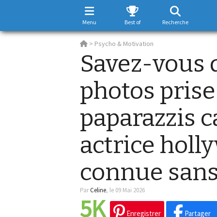
Menu
Best of
Recherche
>
Psycho & Motivation
Savez-vous q
photos prise
paparazzis 
actrice hol
connue sans 
Par
Celine
,
le 09 Mai 2026
5K
Enregistrer
Partager