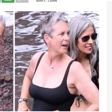
Noté
5
-
2
votes