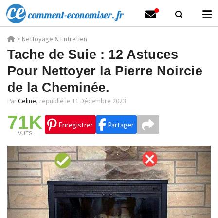
>
Nettoyage & Entretien
Tache de Suie : 12 Astuces
Pour Nettoyer la Pierre Noircie
de la Cheminée.
Par
Celine
,
republié le 11 Décembre 2023
71K
Enregistrer
Partager
VUES