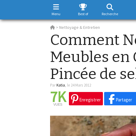
Menu
Best of
Recherche
>
Nettoyage & Entretien
Comment Ne
Meubles en 
Pincée de sel
Par
Katia
,
le 24 Mars 2012
7K
Enregistrer
Partager
VUES