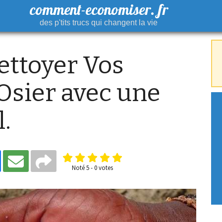
comment-economiser. fr
des p'tits trucs qui changent la vie
ttoyer Vos
Osier avec une
.
Noté
5
-
0
votes