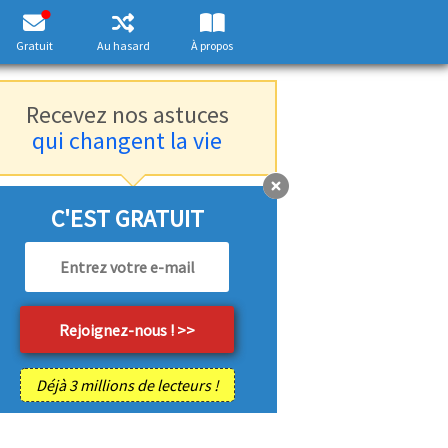
Gratuit
Au hasard
À propos
Recevez nos astuces
qui changent la vie
C'EST GRATUIT
Déjà 3 millions de lecteurs !