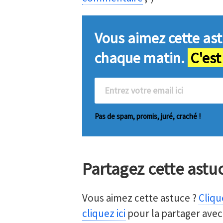
Vous aimez cette ast
chaque matin.
C'est
Pas de spam, promis, juré, craché !
Partagez cette astu
Vous aimez cette astuce ?
Clique
cliquez ici
pour la partager avec