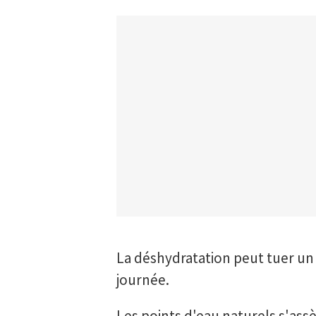
La déshydratation peut tuer u
journée.
Les points d'eau naturels s'assè