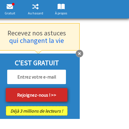
Gratuit
Au hasard
À propos
Recevez nos astuces
qui changent la vie
C'EST GRATUIT
Déjà 3 millions de lecteurs !