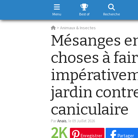
Menu
Best of
Recherche
>
Animaux & Insectes
Mésanges en
choses à fai
impérativem
jardin contr
caniculaire
Par
Anais
,
le 09 Juillet 2026
2K
Enregistrer
Partager