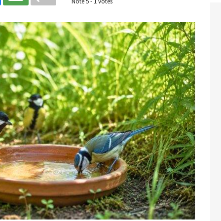
Noté
5
-
1
votes