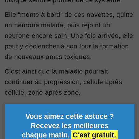
Elle “monte à bord” de ces navettes, quitte
un neurone malade, puis rejoint un
neurone encore sain. Une fois arrivée, elle
peut y déclencher à son tour la formation
de nouveaux amas toxiques.
C’est ainsi que la maladie pourrait
continuer sa progression, cellule après
cellule, zone après zone.
Vous aimez cette astuce ?
Recevez les meilleures
chaque matin.
C'est gratuit.