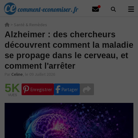
>
Santé & Remèdes
Alzheimer : des chercheurs
découvrent comment la maladie
se propage dans le cerveau, et
comment l'arrêter
Par
Celine
,
le 09 Juillet 2026
5K
Enregistrer
Partager
VUES