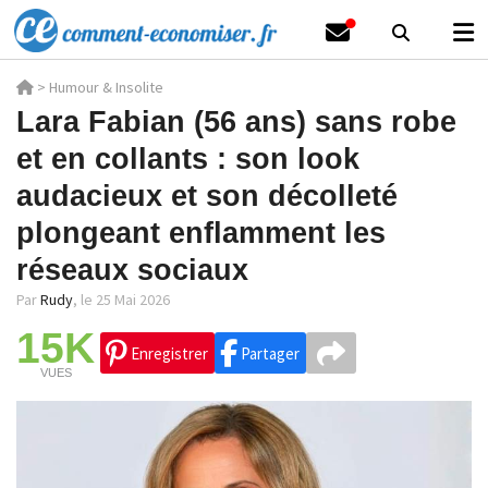
>
Humour & Insolite
Lara Fabian (56 ans) sans robe
et en collants : son look
audacieux et son décolleté
plongeant enflamment les
réseaux sociaux
Par
Rudy
,
le 25 Mai 2026
15K
Enregistrer
Partager
VUES