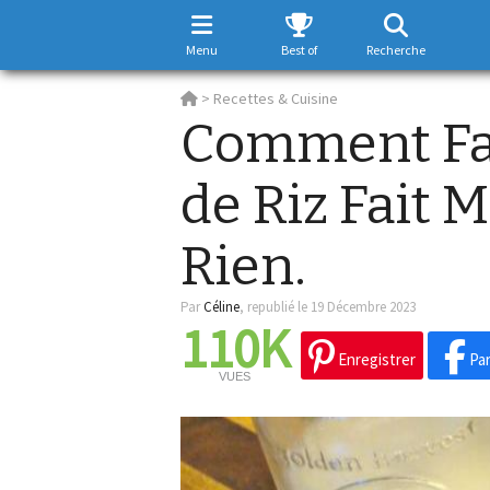
Menu
Best of
Recherche
>
Recettes & Cuisine
Comment Fab
de Riz Fait 
Rien.
Par
Céline
,
republié le 19 Décembre 2023
110K
Enregistrer
Par
VUES