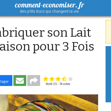
comment-economiser. fr
des p'tits trucs qui changent la vie
riquer son Lait
Maison pour 3 Fois
tager
Noté
3.5
-
78
votes