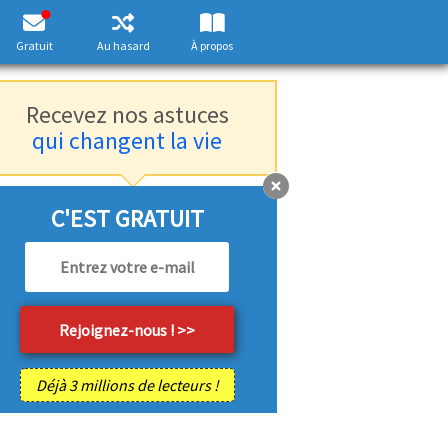
Gratuit
Au hasard
À propos
Recevez nos astuces
qui changent la vie
C'EST GRATUIT
Déjà 3 millions de lecteurs !