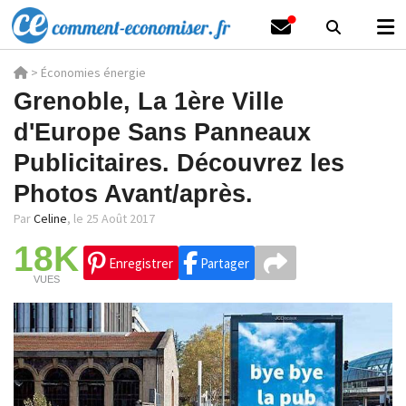
>
Économies énergie
Grenoble, La 1ère Ville
d'Europe Sans Panneaux
Publicitaires. Découvrez les
Photos Avant/après.
Par
Celine
,
le 25 Août 2017
18K
Enregistrer
Partager
VUES