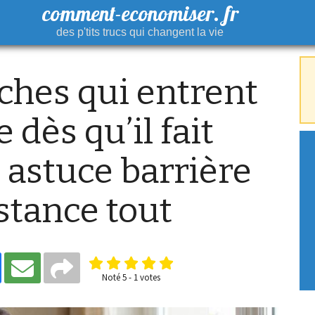
comment-economiser. fr
des p'tits trucs qui changent la vie
ches qui entrent
 dès qu’il fait
e astuce barrière
istance tout
Noté
5
-
1
votes