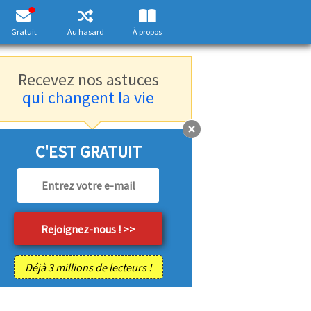
Gratuit
Au hasard
À propos
Recevez nos astuces
qui changent la vie
C'EST GRATUIT
Déjà 3 millions de lecteurs !