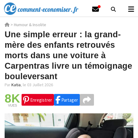
>
Humour & Insolite
Une simple erreur : la grand-
mère des enfants retrouvés
morts dans une voiture à
Carpentras livre un témoignage
bouleversant
Par
Katia
,
le 03 Juillet 2026
8K
Enregistrer
Partager
VUES