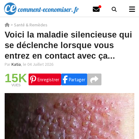
>
Santé & Remèdes
Voici la maladie silencieuse qui
se déclenche lorsque vous
entrez en contact avec ça...
Par
Katia
,
le 04 Juillet 2026
15K
Enregistrer
Partager
VUES