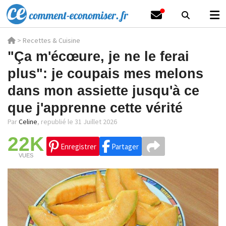
>
Recettes & Cuisine
"Ça m'écœure, je ne le ferai
plus": je coupais mes melons
dans mon assiette jusqu'à ce
que j'apprenne cette vérité
Par
Celine
,
republié le 31 Juillet 2026
22K
Enregistrer
Partager
VUES