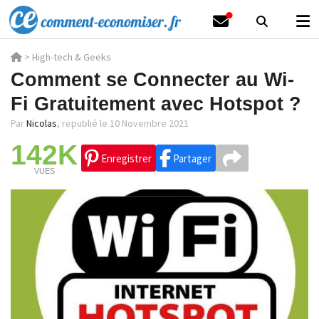
>
High-tech & Geeks
Comment se Connecter au Wi-
Fi Gratuitement avec Hotspot ?
Par
Nicolas
,
republié le 10 Novembre 2021
142K
Enregistrer
Partager
VUES