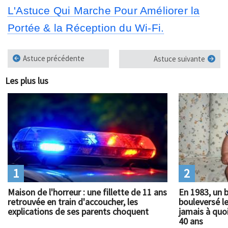
L'Astuce Qui Marche Pour Améliorer la
Portée & la Réception du Wi-Fi.
Astuce précédente
Astuce suivante
Les plus lus
1
2
Maison de l'horreur : une fillette de 11 ans
En 1983, un 
retrouvée en train d'accoucher, les
bouleversé l
explications de ses parents choquent
jamais à quoi
40 ans