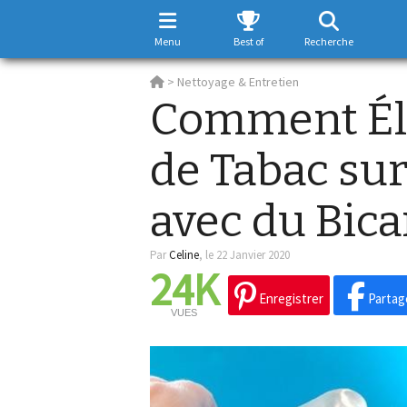
Menu
Best of
Recherche
>
Nettoyage & Entretien
Comment Éli
de Tabac su
avec du Bica
Par
Celine
,
le 22 Janvier 2020
24K
Enregistrer
Partag
VUES