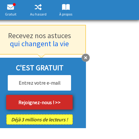
Gratuit
Au hasard
À propos
Recevez nos astuces
qui changent la vie
C'EST GRATUIT
Déjà 3 millions de lecteurs !