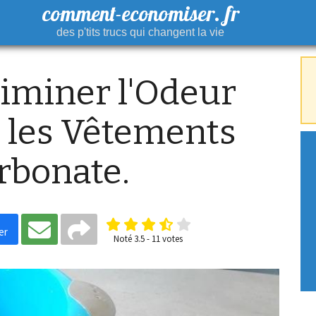
comment-economiser. fr
des p'tits trucs qui changent la vie
miner l'Odeur
r les Vêtements
rbonate.
er
Noté
3.5
-
11
votes